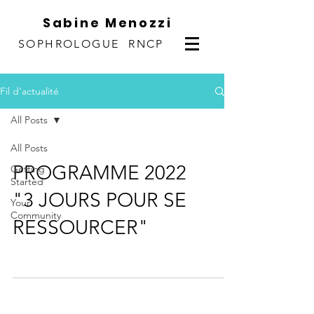
Sabine Menozzi
SOPHROLOGUE RNCP
Fil d'actualité
All Posts
All Posts
PROGRAMME 2022
Getting
Started
"3 JOURS POUR SE
Your
Community
RESSOURCER"